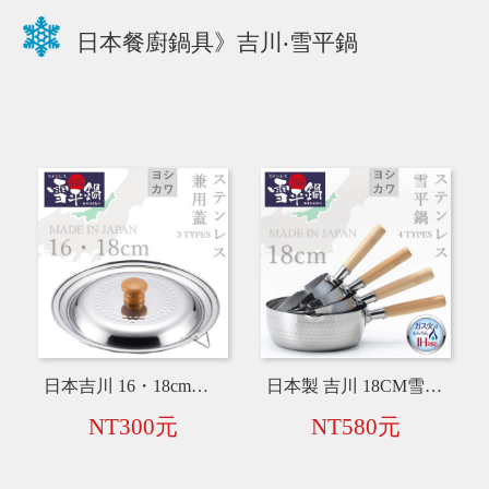
日本餐廚鍋具》吉川‧雪平鍋
日本吉川 16・18cm雪平鍋兼用蓋
日本製 吉川 18CM雪平鍋 不鏽鋼鍋具 日本好評銷售 必備鍋具 YH6752
NT300元
NT580元