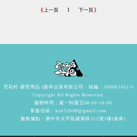
1
上一頁
下一頁
雪花村-露營用品 (阪和企業有限公司・統編：28880245) ©
Copyright All Rights Reserved.
服務時間：週一到週五08:00-16:00
客服信箱：kyh52888@gmail.com
服務據點：臺中市太平區建興路312號1樓(倉庫)