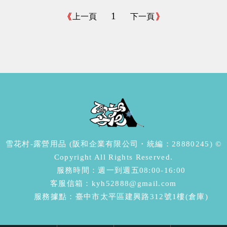
1
上一頁
下一頁
雪花村-露營用品 (阪和企業有限公司・統編：28880245) ©
Copyright All Rights Reserved.
服務時間：週一到週五08:00-16:00
客服信箱：kyh52888@gmail.com
服務據點：臺中市太平區建興路312號1樓(倉庫)