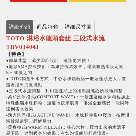
詳細介紹
商品特色
詳細尺寸圖
TOTO 淋浴水龍頭套組 三段式水流
TBV03404J
【特色】
●簡單造型，減少凹凸設計，清潔更方便！
●龍頭SMA控溫技術：為維持恆溫效果，建議將熱水設定於
50~60度之間
●TOTO獨創出水方式，中心水珠顆粒比一般蓮蓬頭更大，並
隨著甩出力量擺動
●三段式水流調整，利用蓮蓬頭上的按壓鍵隨心所欲地調整
-柔和洗淨模式(COMFORT WAVE)：一般蓮蓬頭水珠顆粒加上
特殊飽滿水珠顆粒，適度地按摩肌膚，淋浴全新感受！能同時
達到省水效果
-活力洗淨模式(ACTIVE WAVE)：水珠顆粒集中釋放，按摩淋
浴放鬆肩頸，紓解壓力
-暖身模式(WARM PILLAR)：核心水柱，釋放出來的水溫不
易下降，達到暖身的效果，有如泡澡般的舒適溫暖~