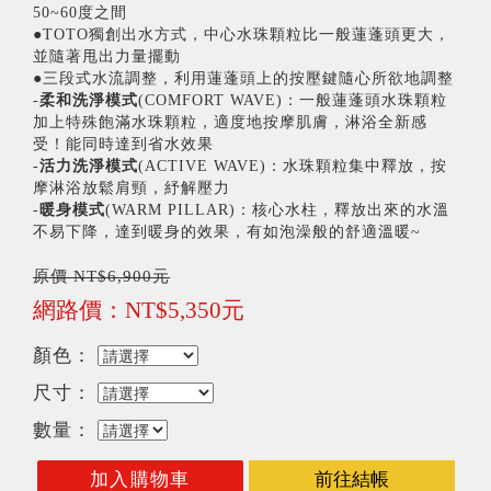
50~60度之間
●TOTO獨創出水方式，中心水珠顆粒比一般蓮蓬頭更大，
並隨著甩出力量擺動
●三段式水流調整，利用蓮蓬頭上的按壓鍵隨心所欲地調整
-
柔和洗淨模式
(COMFORT WAVE)：一般蓮蓬頭水珠顆粒
加上特殊飽滿水珠顆粒，適度地按摩肌膚，淋浴全新感
受！能同時達到省水效果
-
活力洗淨模式
(ACTIVE WAVE)：水珠顆粒集中釋放，按
摩淋浴放鬆肩頸，紓解壓力
-
暖身模式
(WARM PILLAR)：核心水柱，釋放出來的水溫
不易下降，達到暖身的效果，有如泡澡般的舒適溫暖~
原價 NT$6,900元
網路價：NT$5,350元
顏色：
尺寸：
數量：
加入購物車
前往結帳