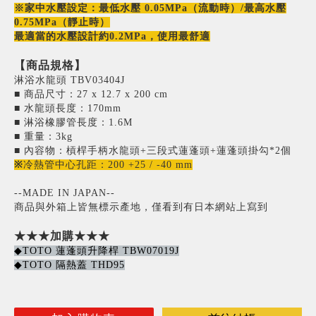
※家中水壓設定：最低水壓 0.05MPa（流動時）/最高水壓
0.75MPa（靜止時）
最適當的水壓設計約0.2MPa，使用最舒適
【商品規格】
淋浴水龍頭 TBV03404J
‎■ 商品尺寸：27 x 12.7 x 200 cm
■ 水龍頭長度：170mm
■ 淋浴橡膠管長度：1.6M
■ 重量：3kg
■ 內容物：槓桿手柄水龍頭+三段式蓮蓬頭+蓮蓬頭掛勾*2個
※
冷熱管中心孔距：200 +25 / -40 mm
--MADE IN JAPAN--
商品與外箱上皆無標示產地，僅看到有日本網站上寫到
★★★加購★★★
◆TOTO 蓮蓬頭升降桿 TBW07019J
◆TOTO 隔熱蓋 THD95