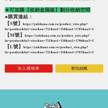
★可加購【收納盒隔板】劃分收納空間
●購買連結：
【S號】
https://yukihana.com.tw/product_view.php?
fn=product&fn1=view&no=751&no1=350&no2=1795&no5=C
【M號】
https://yukihana.com.tw/product_view.php?
fn=product&fn1=view&no=751&no1=350&no2=1796&no5=C
【L號】
https://yukihana.com.tw/product_view.php?
fn=product&fn1=view&no=751&no1=350&no2=1797&no5=C
加入購物車
前往結帳