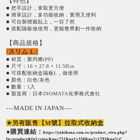
【特色】
■ 把手設計，拿取更方便
■ 簡單設計，多功能收納，實用又便利
■ 可自製標籤貼上，一目了然
■ 搭配隔板做使用，更能整齊劃一作收納
【商品規格】
/スリム L /
■ 材質：聚丙烯(PP)
■ 尺寸：16 × 27.8 × 11.5H㎝
■ 可搭配收納盒隔板L，做使用
■ 顏色：白色/灰色
■ 數量：1入
■ 製造商：日本INOMATA化學株式會社
---MADE IN JAPAN---
★另有販售【M號】拉取式收納盒
●購買連結：
https://yukihana.com.tw/product_view.php?
fn=product&fn1=view&no=751&no1=350&no2=1793&no5=C