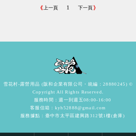
1
上一頁
下一頁
雪花村-露營用品 (阪和企業有限公司・統編：28880245) ©
Copyright All Rights Reserved.
服務時間：週一到週五08:00-16:00
客服信箱：kyh52888@gmail.com
服務據點：臺中市太平區建興路312號1樓(倉庫)