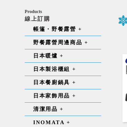
Products
線上訂購
帳篷・野餐露營 +
野餐露營周邊商品 +
日本暖爐 +
日本製浴櫃組 +
日本餐廚鍋具 +
日本家飾用品 +
清潔用品 +
INOMATA +