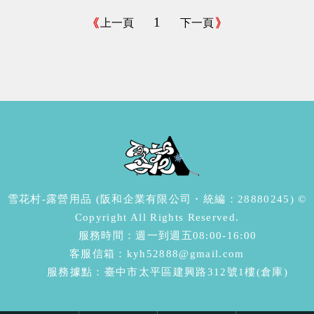
1
上一頁
下一頁
雪花村-露營用品 (阪和企業有限公司・統編：28880245) ©
Copyright All Rights Reserved.
服務時間：週一到週五08:00-16:00
客服信箱：kyh52888@gmail.com
服務據點：臺中市太平區建興路312號1樓(倉庫)