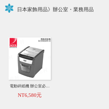
日本家飾用品》辦公室・業務用品
電動碎紙機 辦公室必備【日本優選品牌】
NT6,580元