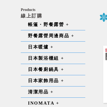
Products
線上訂購
帳篷・野餐露營 +
野餐露營周邊商品 +
日本暖爐 +
日本製浴櫃組 +
日本餐廚鍋具 +
日本家飾用品 +
清潔用品 +
INOMATA +