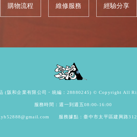
購物流程
維修服務
經驗分享
阪和企業有限公司・統編：28880245) © Copyright All Right
服務時間：週一到週五08:00-16:00
52888@gmail.com
服務據點：臺中市太平區建興路312